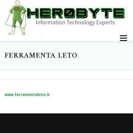
Passa
al
contenuto
Menu
HOME
CHI SIAMO
SHOP
SERVIZI
BLOG
CONTATTI
FERRAMENTA LETO
www.ferramentaleto.it