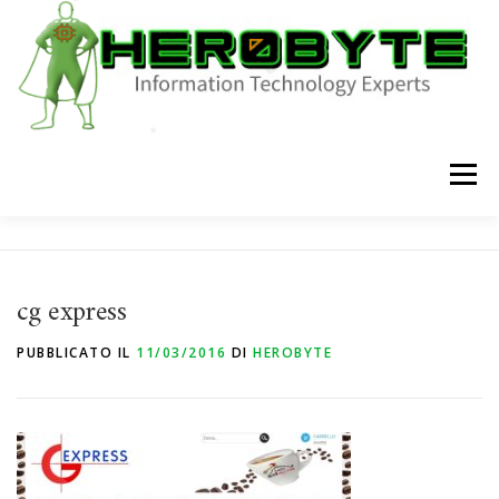
Passa
al
contenuto
Menu
HOME
CHI SIAMO
SHOP
SERVIZI
BLOG
cg express
CONTATTI
PUBBLICATO IL
11/03/2016
DI
HEROBYTE