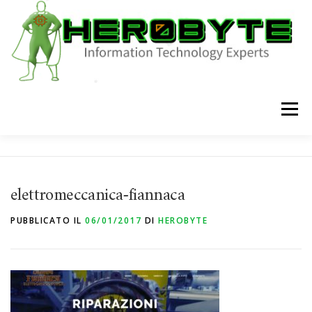
Passa
al
contenuto
Menu
HOME
CHI SIAMO
SHOP
SERVIZI
BLOG
elettromeccanica-fiannaca
CONTATTI
PUBBLICATO IL
06/01/2017
DI
HEROBYTE