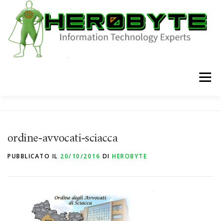
Passa
al
contenuto
Menu
HOME
CHI SIAMO
SHOP
SERVIZI
BLOG
ordine-avvocati-sciacca
CONTATTI
PUBBLICATO IL
20/10/2016
DI
HEROBYTE