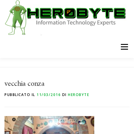
Passa
al
contenuto
Menu
HOME
CHI SIAMO
SHOP
SERVIZI
BLOG
vecchia conza
CONTATTI
PUBBLICATO IL
11/03/2016
DI
HEROBYTE